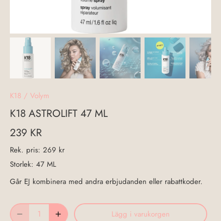
K18
/
Volym
K18 ASTROLIFT 47 ML
239 KR
Rek. pris:
269 kr
Storlek:
47 ML
Går EJ kombinera med andra erbjudanden eller rabattkoder.
Lägg i varukorgen