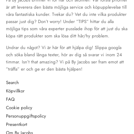
På By Jacobs brinner vi för hår och skönhet! Vår första prioritet
är att leverera den bästa möjliga service och köpupplevelse till
våra fantastiska kunder. Tvekar du? Vet du inte vilka produkter
passar just dig? Don’t worry! Under ”TIPS” hittar du alla
möjliga tips som våra experter pusslade ihop för att just du ska
köpa rätt produkter som ska lösa ditt hår/hy problem.
Undrar du något? Vi är här för att hjälpa dig! Slippa googla
och söka bland långa texter, hör av dig så svarar vi inom 24
timmar. Isn’t that amazing? Vi på By Jacobs ser fram emot att
”träffa” er och ge er den bästa hjälpen!
Search
Köpvillkor
FAQ
Cookie policy
Personuppgiftspolicy
Presentkort
Om By Jacobs