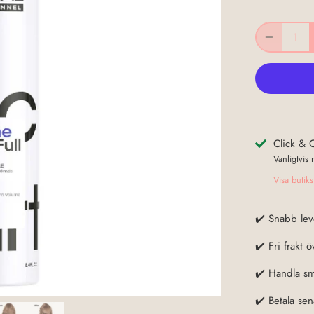
Click & C
Vanligtvis
Visa butik
✔️ Snabb lev
✔️ Fri frakt 
✔️ Handla sm
✔️ Betala se