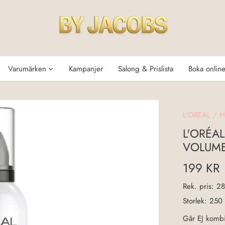
Varumärken
Kampanjer
Salong & Prislista
Boka onlin
L'OREAL
/
H
L'ORÉA
VOLUME
199 KR
Rek. pris:
28
Storlek:
250
Går EJ kombi