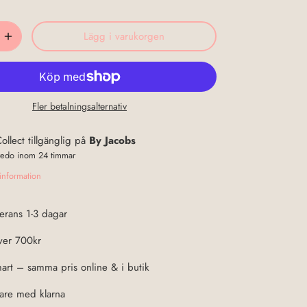
Lägg i varukorgen
Fler betalningsalternativ
ollect tillgänglig på
By Jacobs
 redo inom 24 timmar
sinformation
erans 1-3 dagar
över 700kr
art – samma pris online & i butik
nare med klarna